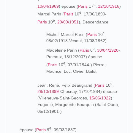
e
10/04/1969
) épouse (
Paris
17
,
12/10/1916
)
e
Marcel Parin (
Paris
10
, 17/06/1890-
e
Paris
10
,
29/09/1951
). Descendance:
e
Michel, Marcel Parin (
Paris
10
,
08/02/1918-Vesoul, 11/08/1962)
e
Madeleine Parin (
Paris
6
,
30/04/1920
-
Puteaux, 13/12/2007) épouse
e
(
Paris
10
, 07/01/1944-) Pierre,
Maurice, Luc, Olivier Boilot
e
Jean, René, Félix Beaugrand (
Paris
10
,
29/10/1899
-Chesnay, 17/10/1984) épouse
(Villeneuve-Saint-Georges,
15/06/1922
)
Eugénie, Marguerite Bourquin
(Saint-Ouen,
05/12/1901-)
e
épouse (
Paris
9
, 09/03/1887)