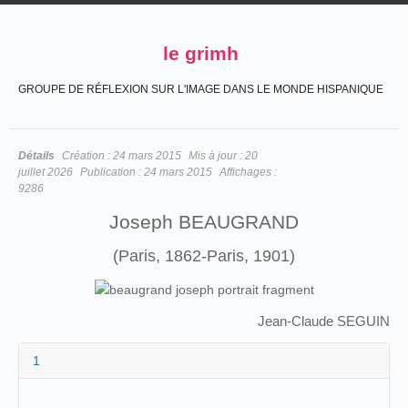
le grimh
GROUPE DE RÉFLEXION SUR L'IMAGE DANS LE MONDE HISPANIQUE
Détails
Création :
24 mars 2015
Mis à jour :
20
juillet 2026
Publication :
24 mars 2015
Affichages :
9286
Joseph BEAUGRAND
(Paris, 1862-Paris, 1901)
Jean-Claude SEGUIN
1