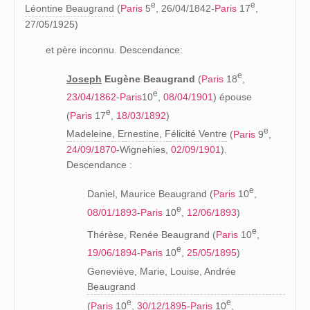
e
e
Léontine Beaugrand
(
Paris
5
, 26/04/1842-
Paris
17
,
27/05/1925)
et père inconnu. Descendance:
e
Joseph
Eugène Beaugrand
(
Paris
18
,
e
23/04/1862
-
Paris
10
,
08/04/1901
) épouse
e
(
Paris
17
,
18/03/1892
)
e
Madeleine, Ernestine, Félicité Ventre
(
Paris
9
,
24/09/1870
-Wignehies,
02/09/1901
).
Descendance :
e
Daniel, Maurice Beaugrand (
Paris
10
,
e
08/01/1893
-
Paris
10
,
12/06/1893
)
e
Thérèse, Renée Beaugrand (
Paris
10
,
e
19/06/1894
-
Paris
10
,
25/05/1895
)
Geneviève, Marie, Louise, Andrée
Beaugrand
e
e
(
Paris
10
,
30/12/1895
-
Paris
10
,