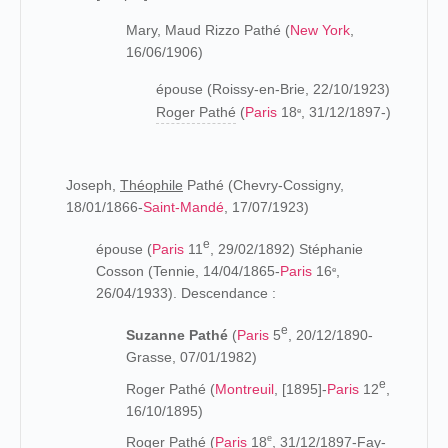
Mary, Maud Rizzo Pathé (
New York
,
16/06/1906)
épouse (Roissy-en-Brie, 22/10/1923)
Roger Pathé
(
Paris
18
, 31/12/1897-)
e
Joseph,
Théophile
Pathé (Chevry-Cossigny,
18/01/1866-
Saint-Mandé
, 17/07/1923)
e
épouse (
Paris
11
, 29/02/1892) Stéphanie
Cosson (Tennie, 14/04/1865-
Paris
16
,
e
26/04/1933). Descendance :
e
Suzanne Pathé
(
Paris
5
, 20/12/1890-
Grasse, 07/01/1982)
e
Roger Pathé (
Montreuil
, [1895]-
Paris
12
,
16/10/1895)
e
Roger Pathé (
Paris
18
, 31/12/1897-Fay-