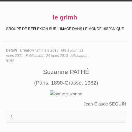
le grimh
GROUPE DE RÉFLEXION SUR L'IMAGE DANS LE MONDE HISPANIQUE
Détails
Création :
24 mars 2015
Mis à jour :
31
mars 2021
Publication :
24 mars 2015
Affichages :
9157
Suzanne PATHÉ
(Paris, 1890-Grasse, 1982)
Jean-Claude SEGUIN
1