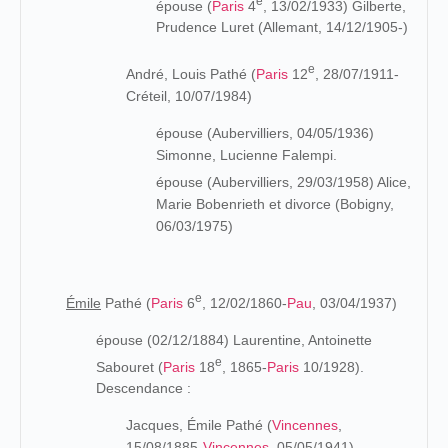
e
épouse (
Paris
4
, 13/02/1933) Gilberte,
Prudence Luret (Allemant, 14/12/1905-)
e
André, Louis Pathé (
Paris
12
, 28/07/1911-
Créteil, 10/07/1984)
épouse (Aubervilliers, 04/05/1936)
Simonne, Lucienne Falempi.
épouse (Aubervilliers, 29/03/1958) Alice,
Marie Bobenrieth et divorce (Bobigny,
06/03/1975)
e
Émile
Pathé (
Paris
6
, 12/02/1860-
Pau
, 03/04/1937)
épouse (02/12/1884) Laurentine, Antoinette
e
Sabouret (
Paris
18
, 1865-
Paris
10/1928).
Descendance :
Jacques, Émile Pathé (
Vincennes
,
15/08/1885-
Vincennes
, 05/05/1941)