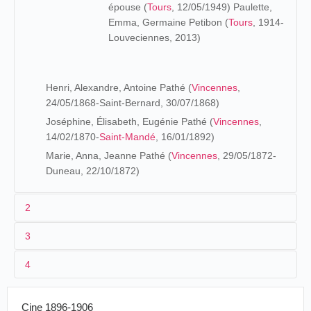
épouse (
Tours
, 12/05/1949) Paulette,
Emma, Germaine Petibon (
Tours
, 1914-
Louveciennes, 2013)
Henri, Alexandre, Antoine Pathé (
Vincennes
,
24/05/1868-Saint-Bernard, 30/07/1868)
Joséphine, Élisabeth, Eugénie Pathé (
Vincennes
,
14/02/1870-
Saint-Mandé
, 16/01/1892)
Marie, Anna, Jeanne Pathé (
Vincennes
, 29/05/1872-
Duneau, 22/10/1872)
2
3
Suzanne Pathé, fille de
Théophile Pathé
, est mise en
4
nourrice dans les premiers mois de son existence :
Si je remonte dans mes souvenirs, les plus
Cine 1896-1906