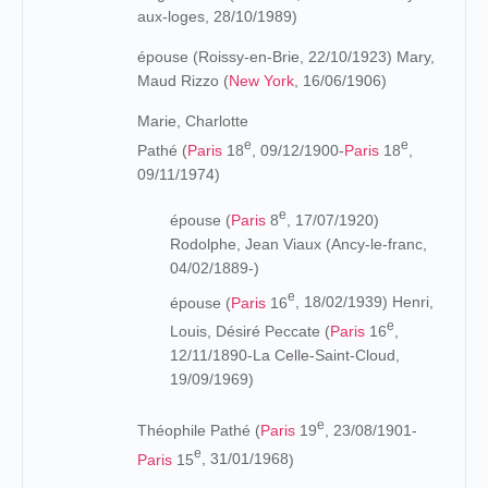
aux-loges, 28/10/1989)
épouse (Roissy-en-Brie, 22/10/1923) Mary,
Maud Rizzo (
New York
, 16/06/1906)
Marie, Charlotte
e
e
Pathé (
Paris
18
, 09/12/1900-
Paris
18
,
09/11/1974)
e
épouse (
Paris
8
, 17/07/1920)
Rodolphe, Jean Viaux (Ancy-le-franc,
04/02/1889-)
e
épouse
(
Paris
16
, 18/02/1939) Henri,
e
Louis, Désiré Peccate (
Paris
16
,
12/11/1890-La Celle-Saint-Cloud,
19/09/1969)
e
Théophile Pathé (
Paris
19
, 23/08/
1901-
e
Paris
15
, 31/01/1968
)