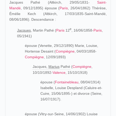
Jacques Pathé (Altkirch, 29/05/1831-
Saint-
Mandé
, 09/12/1895) épouse (
Paris
, 26/04/1862) Thérèse,
Émélie Kech (Altkirch, 17/03/1835-Saint-Mandé,
08/06/1896). Descendance :
e
Jacques,
Martin Pathé (
Paris
12
, 16/06/1858-
Paris
,
05/1941)
épouse (Venette, 29/12/1890) Marie, Louise,
Hortense Desaint (
Compiègne
, 04/03/1858-
Compiègne
, 12/09/1893)
Jacques,
Marius
Pathé
(
Compiègne
,
10/10/1892-
Valence
, 15/10/1918)
épouse (
Fontainebleau
, 08/04/1914)
Isabelle, Louise Despland (Caluire-et-
Cuire, 15/06/1895-) et divorce (Seine,
16/07/1917).
épouse (Vitry-sur-Seine, 14/06/1902) Louise