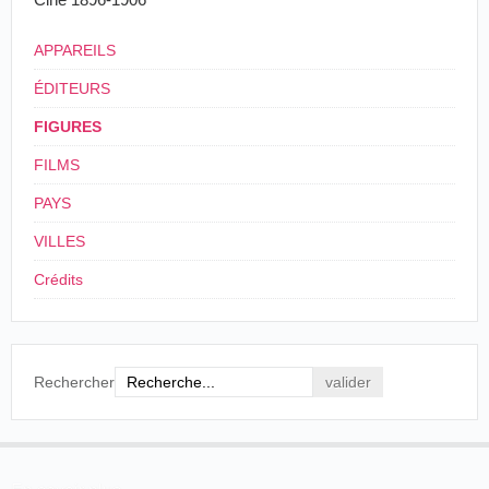
En ce temps-là, conte-t-il, j'avais tout juste
seize ans, j'étais possédé — déjà ! — de la passion
APPAREILS
du théâtre... et. j'étais mince comme un fil. Mon
père poussa des cris d'horreur quand j'exprimai,
ÉDITEURS
bien timidement, mon intention de devenir acteur, et
je compris que je ne devais compter que sur moi-
FIGURES
même pour me lancer dans la carrière dramatique.
FILMS
Le Figaro, Paris, 2 novembre 1934, p. 6.
PAYS
C'est vers 1903 que Pauley va monter sur les planches
VILLES
pour la première fois :
Crédits
Riche d'espoir et d'illusions, le jeune Pauley
quitta le domicile familial et partit à la recherche
d'un engagement. Il débuta sur la scène de
l'Athénée-Saint-Germain, aujourd'hui le Vieux-
Rechercher
Colombier. C'est là qu'il eut l'occasion de paraître
dans la tragédie. Mais il ne persévéra pas dans cette
voie et, changeant résolument de genre, évolua vers
le café-concert.
Le Figaro, Paris, 2 novembre 1934, p. 6.