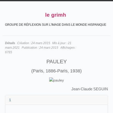
le grimh
GROUPE DE RÉFLEXION SUR L'IMAGE DANS LE MONDE HISPANIQUE
Détails
Création :
24 mars 2015
Mis à jour :
21
mars 2021
Publication :
24 mars 2015
Affichages :
6765
PAULEY
(Paris, 1886-Paris, 1938)
Jean-Claude SEGUIN
1