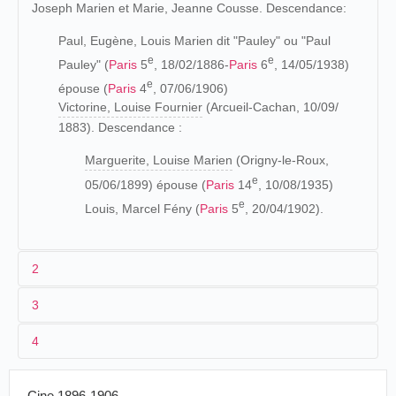
Joseph Marien et Marie, Jeanne Cousse. Descendance:
Paul, Eugène, Louis Marien dit "Pauley" ou "Paul
e
e
Pauley" (
Paris
5
, 18/02/1886-
Paris
6
, 14/05/1938)
e
épouse (
Paris
4
, 07/06/1906)
Victorine, Louise Fournier
(Arcueil-Cachan, 10/09/
1883). Descendance :
Marguerite, Louise Marien
(Origny-le-Roux,
e
05/06/1899) épouse (
Paris
14
, 10/08/1935)
e
Louis, Marcel Fény (
Paris
5
, 20/04/1902).
2
3
Fils d'un peintre en bâtiments et d'une couturière, Pauley,
4
alors qu'il n'est encore qu'un adolescent, découvre sa
passion pour le théâtre :
Cine 1896-1906