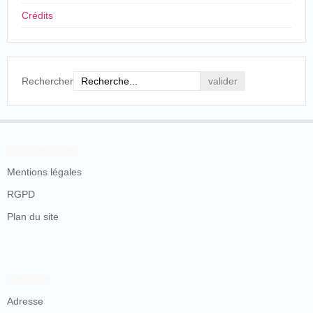
Le Petit Parisien
, Paris, 4 novembre 1898, p. 3.
Crédits
Il est alors président de la société "
Les Tirailleurs d'Ivry
"
(1897). À l'occasion, il interprète quelques rôles dans la
salle des Fêtes comme
Un bain qui chauffe
.
Rechercher
Acteur chez Pathé (1903-1904)
Dans ses souvenirs, Edmond Boutillon raconte comment,
grâce à
Lucien Nonguet
, il fait ses débuts comme acteur
En savoir plus
chez
Pathé
:
Mentions légales
- Quand a commencé votre carrière
RGPD
d'impresario ?
- En 1904. Et de singulière façon. Établi négociant
Plan du site
en vins à Vincennes, je ne connaissais, en fait de
cinéma, que la salle voisine de la Porte Saint-Denis
et celle des magasins Dufayel. Aussi fus-je bien
étonné lorsqu'un de mes clients, M. Lucien Nonguet,
qui était metteur en scène chez Pathé, me fit un
Contacts
matin de 1904 la proposition suivante : "Voudriez-
Adresse
vous tenir le rôle de Gessler dans le Guillaume Tell