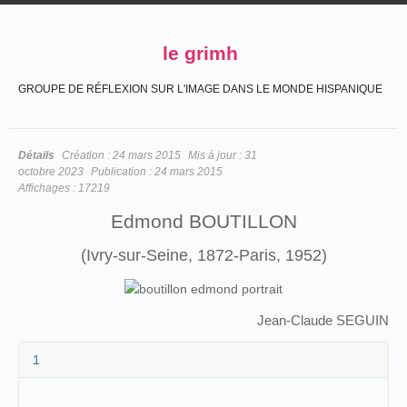
le grimh
GROUPE DE RÉFLEXION SUR L'IMAGE DANS LE MONDE HISPANIQUE
Détails
Création :
24 mars 2015
Mis à jour :
31
octobre 2023
Publication :
24 mars 2015
Affichages :
17219
Edmond BOUTILLON
(Ivry-sur-Seine, 1872-Paris, 1952)
Jean-Claude SEGUIN
1