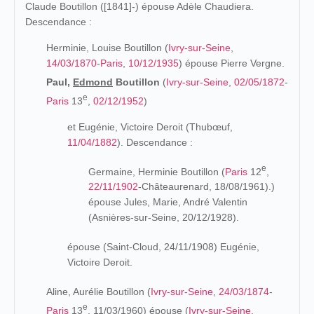
Claude Boutillon ([1841]-) épouse Adèle Chaudiera.
Descendance :
Herminie, Louise Boutillon (
Ivry-sur-Seine
,
14/03/1870
-
Paris
,
10/12/1935
) épouse Pierre Vergne.
Paul,
Edmond
Boutillon
(
Ivry-sur-Seine
,
02/05/1872
-
e
Paris
13
,
02/12/1952
)
et Eugénie, Victoire Deroit (Thubœuf,
11/04/1882
). Descendance :
e
Germaine, Herminie Boutillon (
Paris
12
,
22/11/1902
-Châteaurenard, 18/08/1961).)
épouse Jules, Marie, André Valentin
(Asnières-sur-Seine, 20/12/1928).
épouse (Saint-Cloud, 24/11/1908) Eugénie,
Victoire Deroit.
Aline, Aurélie Boutillon (
Ivry-sur-Seine
,
24/03/1874
-
e
Paris
13
, 11/03/1960) épouse (
Ivry-sur-Seine
,