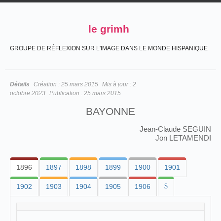
le grimh
GROUPE DE RÉFLEXION SUR L'IMAGE DANS LE MONDE HISPANIQUE
Détails
Création :
25 mars 2015
Mis à jour :
2
octobre 2023
Publication :
25 mars 2015
BAYONNE
Jean-Claude SEGUIN
Jon LETAMENDI
1896
1897
1898
1899
1900
1901
1902
1903
1904
1905
1906
$