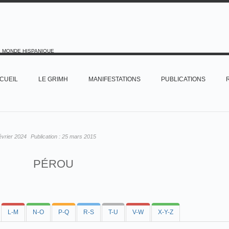
E MONDE HISPANIQUE
CUEIL
LE GRIMH
MANIFESTATIONS
PUBLICATIONS
évrier 2024
Publication :
25 mars 2015
PÉROU
L-M
N-O
P-Q
R-S
T-U
V-W
X-Y-Z