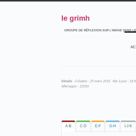
le grimh
GROUPE DE RÉFLEXION SUR L'IMAGE DANS L
AC
Détails
Création :
25 mars 2015
Mis à jour :
18 f
Affichages :
15593
A-B
C-D
E-F
G-H
I-J-K