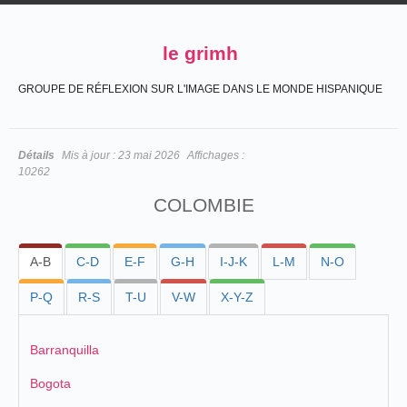
le grimh
GROUPE DE RÉFLEXION SUR L'IMAGE DANS LE MONDE HISPANIQUE
Détails
Mis à jour :
23 mai 2026
Affichages :
10262
COLOMBIE
A-B
C-D
E-F
G-H
I-J-K
L-M
N-O
P-Q
R-S
T-U
V-W
X-Y-Z
Barranquilla
Bogota