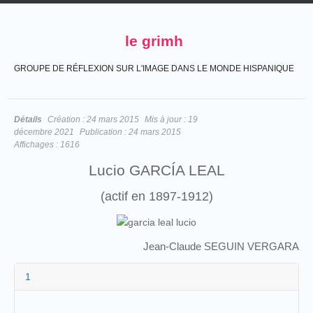
le grimh
GROUPE DE RÉFLEXION SUR L'IMAGE DANS LE MONDE HISPANIQUE
Détails
Création :
24 mars 2015
Mis à jour :
19
décembre 2021
Publication :
24 mars 2015
Affichages :
1616
Lucio GARCÍA LEAL
(actif en 1897-1912)
Jean-Claude SEGUIN VERGARA
1