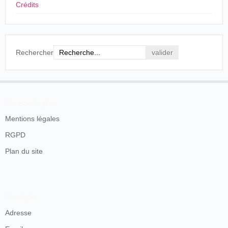
Crédits
complacidos los asistentes a la misma.
El elegante ramo que adornaba la mesa fue remitido
por iniciativa del anfitrión a la señorita Aguilera,
hija del gobernador civil de esta corte.
El
microfonógrafo
ejecutó con limpidez y claridad
Rechercher
extraordinarias algunas composiciones de los más
celebrados autores.
La Junta directiva del Círculo Liberal ha suplicado
al señor García que dé una velada en los salones
del mismo, a fin de conocer tan importantes
inventos.
En savoir plus
Mentions légales
La dinastía
, Madrid, sábado 27 de noviembre de
1897, p. 3.
RGPD
Plan du site
Otra reseña publicada en otro diario completa la
información sobre estas presentaciones:
FONÓGRAFO Y CINEMATÓGRAFO
Contacts
En el hotel Inglés se reunieron, invitados por D.
Lucio García Leal, varios amigos particulares de
Adresse
éste y representantes de la prensa.
El Sr. García Leal presentó un perfecto fonógrafo