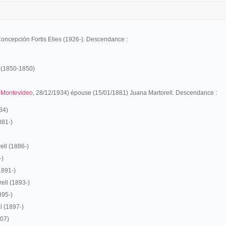
ncepción Fortis Elies (1926-). Descendance :
s (1850-1850)
-
Montevideo
, 28/12/1934) épouse (15/01/1881) Juana Martorell. Descendance :
34)
881-)
ell (1886-)
-)
1891-)
rell (1893-)
895-)
l (1897-)
907)