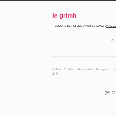
le grimh
GROUPE DE RÉFLEXION SUR L'IMAGE DANS L
AC
Détails
Création :
24 mars 2015
Mis à jour :
5 m
2434
(El M