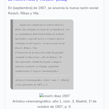
En [septiembre] de 1907, se anuncia la nueva razón social
Rosich, Ribas y Vila:
Según nos comunican los señores Rosich y
Ribas, han otorgado escritura de su liquidación, con
su comanditaria doña Emilia Ribas de la Buste,
haciéndose cargo del activo y el pasivo para la
continuación del negocio, la nueva razón social
Rosich, Ribas y Vila.
El domicilio de la nueva Sociedad ha quedado
instalado en Barcelona, calle de Balmes, 50.
Tan importante entidad ha llegado á adquirir
justísimo renombre en España, ampliando
notablemente el negocio cinematográfico.
Artístico-Cinematográfico
, Años I, núm. 2., Madrid,
15 de septiembre de 1907, p. 9.
Artístico-cinematográfico
, año 1, núm. 3, Madrid, 1º de
octubre de 1907, p. 9.