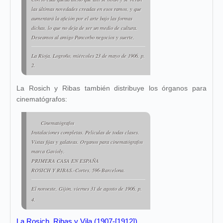
las últimas novedades creadas en esos ramos, y que
aumentará la afición por el arte bajo las formas
dichas, lo que no deja de ser un medio de cultura.
Deseamos al amigo Pancorbo negocios y suerte.
La Rioja
, Logroño, miércoles 23 de mayo de 1906, p.
2.
La Rosich y Ribas también distribuye los órganos para
cinematógrafos:
Cinematógrafos
Instalaciones completas. Películas de todas clases.
Vistas fijas y galateas. Organos para cinematógrafos
marca Gavioly.
PRIMERA CASA EN ESPAÑA
ROSICH Y RIBAS.-Cortes, 596-Barcelona.
El noroeste
, Gijón, viernes 31 de agosto de 1906, p.
4.
La Rosich, Ribas y Vila (1907-[1912])