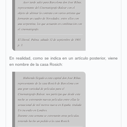
Ayer tarde salió para Barcelona don José Ribas,
representante del Cinematógrafo Balear con el
objeto de ultimar la contrata con varios artistas que
formarán un cuadro de Novedades, entre ellos con
una serpentina, los que actuarán en combinación con
el cinematógrafo.
El liberal
, Palma, sábado 12 de septiembre de 1903,
p. 3.
En realidad, como se indica en un artículo posterior, viene
en nombre de la casa Rosich:
Habiendo llegado a esta capital don José Ribas,
representante de la casa Rosich de Barcelona con
una gran variedad de películas para el
Cinematógrafo Balear, nos participa que desde esta
noche se estrenarán nuevas películas entre ellas la
sensacional de mil metros nueva en España, titulada
Un incendio en Londres.
Durante esta semana se estrenarán otras películas,
teniendo hecho un pedido a la casa Rosich.