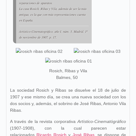
reparaciones de aparatos.
La casa Rosich, Ribas y Vila, además de ser la más
an­tigua, es la que con más representaciones cuenta
en España.
Artístico-Cinematográfico
, año I, núm. 5, Madrid, 1º
de noviembre de 1907, p. 17.
Rosich, Ribas y Vila
Balmes, 50
La sociedad Rosich y Ribas se disuelve el 18 de julio de
1907 y ese mismo día, se crea una nueva sociedad con los
dos socios y, además, el sobrino de José Ribas, Antonio Vila
Ribas.
A través de la revista corporativa
Artístico-Cinematógráfico
(1907-1908),
con la cual parecen estar
relacionados
Ricardo Rosich
y
José Ribas
, se dispone de