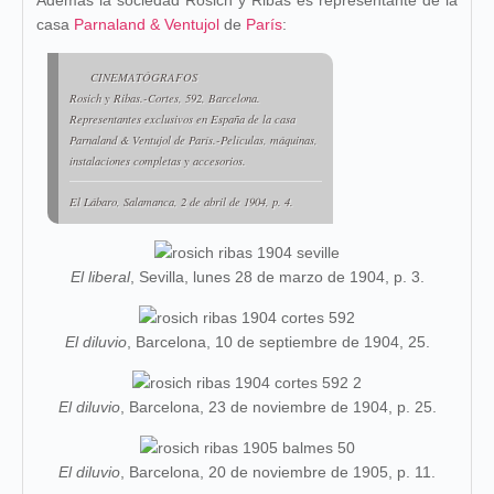
Además la sociedad Rosich y Ribas es representante de la
casa
Parnaland & Ventujol
de
París
:
CINEMATÓGRAFOS
Rosich y Ribas.-Cortes, 592, Barcelona.
Representantes exclusivos en España de la casa
Parnaland & Ventujol de París.-Películas, máquinas,
instalaciones completas y accesorios.
El Lábaro, Salamanca, 2 de abril de 1904, p. 4.
El liberal
, Sevilla, lunes 28 de marzo de 1904, p. 3.
El diluvio
, Barcelona, 10 de septiembre de 1904, 25.
El diluvio
, Barcelona, 23 de noviembre de 1904, p. 25.
El diluvio
, Barcelona, 20 de noviembre de 1905, p. 11.