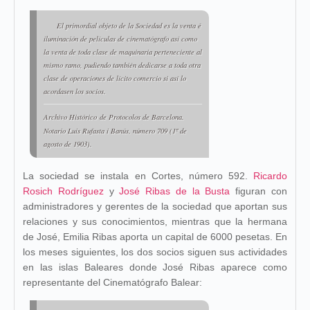
El primordial objeto de la Sociedad es la venta é
iluminación de películas de cinematógrafo así como
la venta de toda clase de maquinaria perteneciente al
mismo ramo, pudiendo también dedicarse a toda otra
clase de operaciones de lícito comercio si así lo
acordasen los socios.
Archivo Histórico de Protocolos de Barcelona
.
Notario Luis Rufasta i Banús, número 709 (1º de
agosto de 1903).
La sociedad se instala en Cortes, número 592.
Ricardo
Rosich Rodríguez
y
José Ribas de la Busta
figuran con
administradores y gerentes de la sociedad que aportan sus
relaciones y sus conocimientos, mientras que la hermana
de José, Emilia Ribas aporta un capital de 6000 pesetas. En
los meses siguientes, los dos socios siguen sus actividades
en las islas Baleares donde José Ribas aparece como
representante del Cinematógrafo Balear: