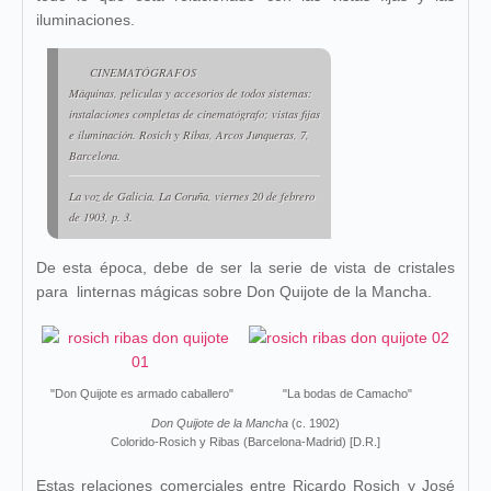
iluminaciones.
CINEMATÓGRAFOS
Máquinas, películas y accesorios de todos sistemas:
instalaciones completas de cinematógrafo; vistas fijas
e iluminación. Rosich y Ribas, Arcos Junqueras, 7,
Barcelona.
La voz de Galicia, La Coruña, viernes 20 de febrero
de 1903, p. 3.
De esta época, debe de ser la serie de vista de cristales
para linternas mágicas sobre Don Quijote de la Mancha.
"Don Quijote es armado caballero"
"La bodas de Camacho"
Don Quijote de la Mancha
(c. 1902)
Colorido-Rosich y Ribas (Barcelona-Madrid) [D.R.]
Estas relaciones comerciales entre Ricardo Rosich y José