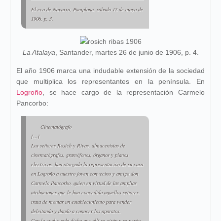
El eco de Navarra, Pamplona, sábado 12 de mayo de
1906, p. 3.
La Atalaya
, Santander, martes 26 de junio de 1906, p. 4.
El año 1906 marca una indudable extensión de la sociedad
que multiplica los representantes en la península. En
Logroño
, se hace cargo de la representación Carmelo
Pancorbo:
Cinematógrafo
[…]
Los señores Rosich y Rivas, almacenistas de
cinematógrafos, gramófonos, órganos y pianos
eléctricos, han otorgado la representación de su casa
en Logroño a nuestro joven convecino y amigo don
Carmelo Pancorbo, quien en virtud de las amplias
atribuciones que le han concedido aquellos señores,
trata de montar un establecimiento para vender
deleitando y dando a conocer los aparatos.
Con lo cual queda dicho que allí se oirán y se verán