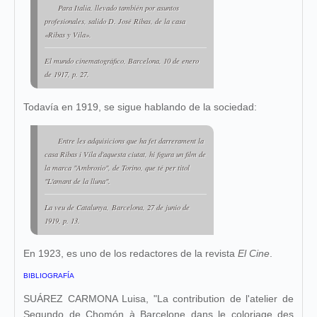
Para Italia, llevado también por asuntos
profesionales, salido D. José Ribas, de la casa
«Ribas y Vila».
El mundo cinematográfico
, Barcelona, 10 de enero
de 1917, p. 27.
Todavía en 1919, se sigue hablando de la sociedad:
Entre les adquisicions que ha fet darrerament la
casa Ribas i Vila d'aquesta ciutat, hi figura un film de
la marca "Ambrosio", de Torino, que té per titol
"L'amant de la lluna".
La veu de Catalunya,
Barcelona, 27 de junio de
1919, p. 13.
En 1923, es uno de los redactores de la revista
El Cine
.
BIBLIOGRAFÍA
SUÁREZ CARMONA Luisa, "La contribution de l'atelier de
Segundo de Chomón à Barcelone dans le coloriage des