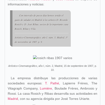
informaciones y noticias:
Con intervalo de pocos días hemos tenido el
gusto de saludar en Madrid á los señores D. Ricardo
Rosich y D. José Ribas, socios de la importante casa
Rosich, Ribas y Vila.
Artístico-Cinematográfico
, año I, núm. 5, Madrid, 1º
de noviembre de 1907, p. 9.
Artístico-Cinematográfico
, año I, núm. 2, Madrid, 15 de septiembre de 1907, p.
10.
La empresa distribuye las producciones de varias
sociedades europeas:
T. Pathé
, Lapierre Frères, The
Vitagraph Company,
Lumière
, Boulade Frères, Ambrosio y
Rossi. La casa Rosich y Ribas desarrolla sus actividades en
Madrid
, con su agencia dirigida por José Torres Uriarte.