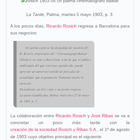
La Tarde
, Palma, martes 5 mayo 1903, p. 3.
A los pocos días,
Ricardo Rosich
regresa a Barcelona para
sus negocios:
En atenta carta se ha despedido de nosotros D.
R. Rosich, empresario del “Cinematógrafo Balear”.
Obedece su viaje a Barcelona, a fin de que el público
mallorquín del que está muy agradecido, pueda
apreciar un numeroso surtido de películas de
actualidad, que seguramente llamarán mucho la
atención.
Deseámosle un feliz viaje y un pronto regreso.
La unión republicana, Palma, miércoles 27 de mayo
de 1903, p. 3.
La colaboración entre
Ricardo Rosich
y
José Ribas
se va a
concretar un poco más tarde con la
creación de la sociedad Rosich y Ribas S.A.
, el 1º de agosto
de 1903 cuyo objetivo principal es el siguiente: