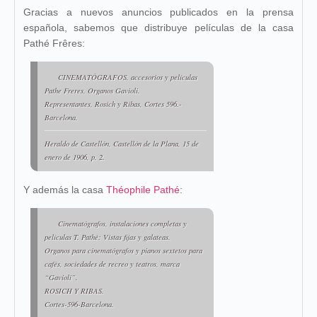
Gracias a nuevos anuncios publicados en la prensa
española, sabemos que distribuye películas de la casa
Pathé Frêres:
CINEMATÓGRAFOS, accesorios y películas
Pathe Freres, Organos Gavioli.
Representantes, Rosich y Ribas, Cortes 596.-
Barcelona.
Heraldo de Castellón, Castellón de la Plana, 15 de
enero de 1906, p. 2.
Y además la casa
Théophile Pathé
:
Cinematógrafos, instalaciones completas y
películas T. Pathé: Vistas fijas y galateas.
Organos para cinematógrafos y pianos sextetos para
cafés, sociedades de recreo y teatros, marca
“Gavioli”.
ROSICH Y RIBAS.
Cortes-596-Barcelona.