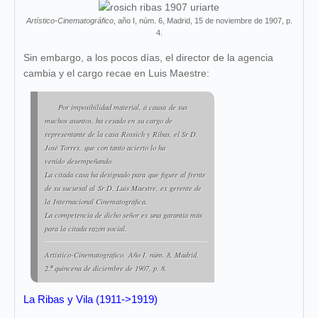
Artístico-Cinematográfico
, año I, núm. 6, Madrid, 15 de noviembre de 1907, p.
4.
Sin embargo, a los pocos días, el director de la agencia
cambia y el cargo recae en Luis Maestre:
Por imposibilidad material, á causa de sus
muchos asuntos, ha cesado en su cargo de
representante de la casa Rossich y Ribas, el Sr D.
José Torres, que con tanto acierto lo ha
venido desempeñando.
La citada casa ha designado para que figure al frente
de su sucursal al Sr D. Luis Maestre, ex gerente de
la Internacional Cinematográfica.
La competencia de dicho señor es una garantía más
para la citada razón social.
Artístico-Cinematográfico
,
Año I, núm. 8, Madrid,
2.ª quincena de diciembre de 1907, p. 8.
La Ribas y Vila (1911->1919)