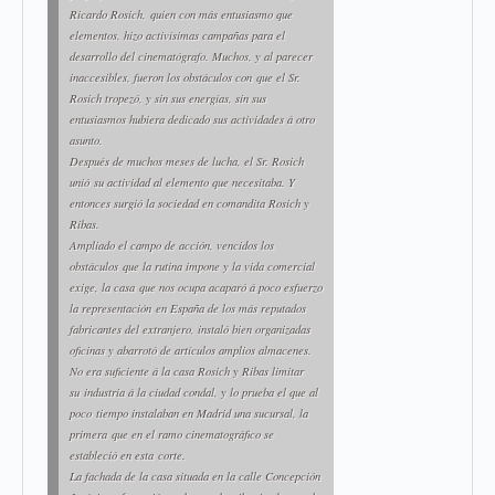
Ricardo Rosich, quien con más entusiasmo que
elementos, hizo activísimas campañas para el
desarrollo del cinematógrafo. Mu­chos, y al parecer
inaccesibles, fueron los obstáculos con que el Sr.
Rosich tropezó, y sin sus energías, sin sus
entusiasmos hubiera dedicado sus actividades á otro
asunto.
Después de muchos meses de lucha, el Sr. Rosich
unió su actividad al elemento que necesitaba. Y
entonces surgió la sociedad en comandita
Rosich y
Ribas
.
Ampliado el campo de acción, vencidos los
obstáculos que la rutina impone y la vida comercial
exige, la casa que nos ocupa acaparó á poco esfuerzo
la representación en España de los más reputados
fabricantes del extranjero, instaló bien organizadas
oficinas y abarrotó de artículos amplios almacenes.
No era suficiente á la casa Rosich y Ribas limitar
su industria á la ciudad condal, y lo prueba el que al
poco tiempo instalaban en Madrid una sucursal, la
primera que en el ramo cinematográfico se
estableció en esta corte.
La fachada de la casa situada en la calle Concepción