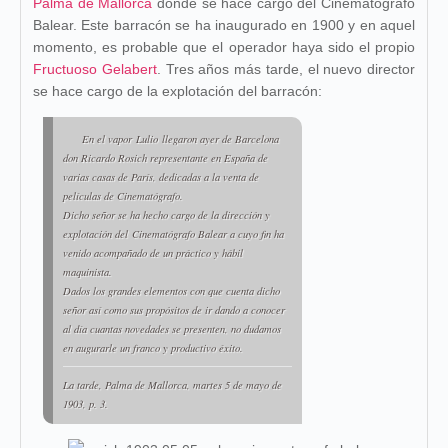
Palma de Mallorca
donde se hace cargo del Cinematógrafo
Balear. Este barracón se ha inaugurado en 1900 y en aquel
momento, es probable que el operador haya sido el propio
Fructuoso Gelabert
. Tres años más tarde, el nuevo director
se hace cargo de la explotación del barracón:
En el vapor
Lulio
llegaron ayer de Barcelona
don Ricardo Rosich representante en España de
varias casas de París, dedicadas a la venta de
películas de Cinematógrafo.
Dicho señor se ha hecho cargo de la dirección y
explotación del
Cinematógrafo Balear
a cuyo fin ha
venido acompañado de un práctico y hábil
maquinista.
Dados los grandes elementos con que cuenta dicho
señor así como sus propósitos de ir dando a conocer
al día cuantas novedades se presenten, no dudamos
en augurarle un franco y productivo éxito.
La tarde
, Palma de Mallorca, martes 5 de mayo de
1903, p. 3.