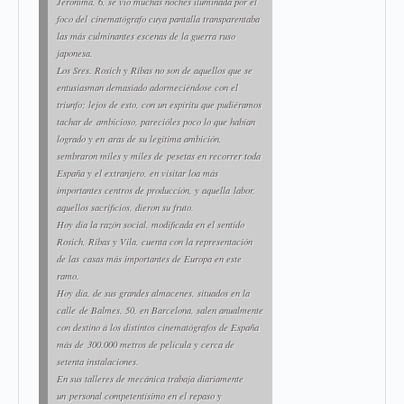
Jerónima, 6, se vió muchas noches iluminada por el
foco del cinematógrafo cuya pantalla transparentaba
las más culminantes escenas de la guerra ruso
japonesa.
Los Sres. Rosich y Ribas no son de aquellos que se
entusiasman demasiado adormeciéndose con el
triunfo; lejos de esto, con un espíritu que pudiéramos
tachar de ambicioso, parecióles poco lo que habían
logrado y en aras de su legítima ambición,
sembraron miles y miles de pesetas en recorrer toda
España y el extranjero, en visitar loa más
importantes centros de producción, y aquella labor,
aquellos sacrificios, dieron su fruto.
Hoy día la razón social, modificada en el sentido
Rosich, Ribas y Vila, cuenta con la representación
de las casas más importantes de Europa en este
ramo.
Hoy día, de sus grandes almacenes, situados en la
calle de Balmes, 50, en Barcelona, salen anualmente
con destino á los distintos cinematógrafos de España
más de 300.000 metros de película y cerca de
setenta instalaciones.
En sus talleres de mecánica trabaja diariamente
un personal competentísimo en el repaso y