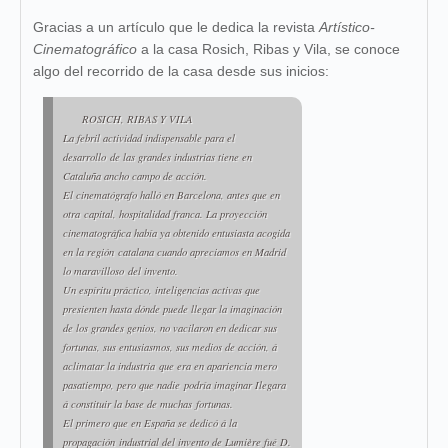
Gracias a un artículo que le dedica la revista
Artístico-
Cinematográfico
a la casa Rosich, Ribas y Vila, se conoce
algo del recorrido de la casa desde sus inicios:
ROSICH, RIBAS Y VILA
La febril actividad indispensable para el
desarrollo de las grandes industrias tiene en
Cataluña ancho cam­po de acción.
El cinematógrafo halló en Barcelona, antes que en
otra capital, hospitalidad franca. La proyección
cinematográ­fica había ya obtenido entusiasta acogida
en la región catalana cuando apreciamos en Madrid
lo maravilloso del invento.
Un espíritu práctico, inteligencias activas que
presien­ten hasta dónde puede llegar la imaginación
de los grandes genios, no vacilaron en dedicar sus
fortunas, sus entusiasmos, sus medios de acción, á
aclimatar la industria que era en apariencia mero
pasatiempo, pero que nadie podría imaginar Ilegara
á constituir la base de muchas fortunas.
El primero que en España se dedicó á la
propagación industrial del invento de Lumière fué D.