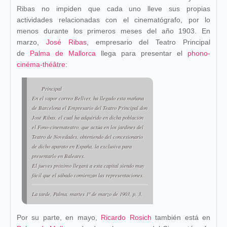
Ribas no impiden que cada uno lleve sus propias
actividades relacionadas con el cinematógrafo, por lo
menos durante los primeros meses del año 1903. En
marzo,
José Ribas
, empresario del Teatro Principal
de
Palma de Mallorca
llega para presentar el
phono-
cinéma-théâtre
:
Principal
En el vapor correo Bellver, ha llegado esta mañana
de Barcelona el Empresario del Teatro Principal don
José Ribas, el cual ha adquirido en dicha población
el Fono-cinemateatro, que actúa en los jardines del
Teatro de Novedades, obteniendo del concesionario
de dicho aparato en España, la exclusiva para
presentarlo en Baleares.
El jueves próximo llegará a esta capital siendo muy
fácil que el sábado comienzan las representaciones.
La tarde
, Palma, martes 1º de marzo de 1903, p. 3.
Por su parte, en mayo,
Ricardo Rosich
también está en