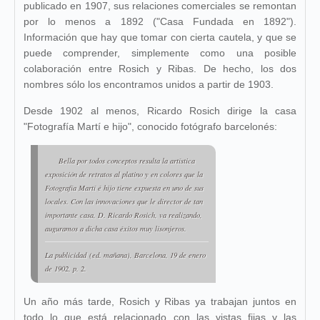
publicado en 1907, sus relaciones comerciales se remontan
por lo menos a 1892 ("Casa Fundada en 1892").
Información que hay que tomar con cierta cautela, y que se
puede comprender, simplemente como una posible
colaboración entre Rosich y Ribas. De hecho, los dos
nombres sólo los encontramos unidos a partir de 1903.
Desde 1902 al menos, Ricardo Rosich dirige la casa
"Fotografía Martí e hijo", conocido fotógrafo barcelonés:
Bella por todos conceptos resulta la artística
exposición de retratos al platino y en colores que la
Fotografía Martí é hijo tiene expuesta en uno de sus
locales. Con las innovaciones que le director de tan
importante casa, D. Ricardo Rosich, va realizando,
auguramos a dicha casa éxitos muy lisonjeros.
La publicidad
(ed. mañana), Barcelona, 19 de enero
de 1902, p. 2.
Un año más tarde, Rosich y Ribas ya trabajan juntos en
todo lo que está relacionado con las vistas fijas y las