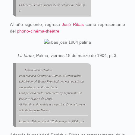
El Liberal
, Palma, jueves 29 de octubre de 1903, p.
3.
Al año siguiente, regresa
José Ribas
como representante
del
phono-cinéma-théâtre
La tarde
, Palma, viernes 18 de marzo de 1904, p. 3.
Fono-Cinema-Teatro
Para mañana domingo de Ramos, el señor Ribas
exhibirá en el Teatro Principal una nueva película
que acaba de recibir de París.
Esta película mide 3.000 metros y representa La
Pasión y Muerte de Jesús.
Al final de cada sesión se cantará el Dúo del tercer
acto de la ópera Manón.
La tarde, Palma, sábado 26 de marzo de 1904, p. 4.