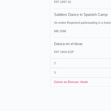
PAT 1897-01
Soldiers Dance in Spanish Camp
An entire Regiment participating in a lively
MB 1898
Danza en el bivac
PAT 1904-ESP
2
3
1
Lumière
266 (AS 141)
Danse au Bivouac: étude
2
Alexandre Promio
30/06/1896
France
,
Lyon
3
[24/05/1896-30/06/1896]
États-Unis
,
New York
, 317
4
Espagne
,
Madrid
, [Vicálvaro]
15/08/1896
Washington st.
23/08/1896
France
,
Reims