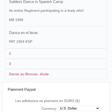
Soldiers Dance in Spanish Camp
An entire Regiment participating in a lively whirl.
MB 1898
Danza en el bivac
PAT 1904-ESP
2
3
Maguire & Baucus
1
Lumière
266 (AS 141)
[1288]
Danse au Bivouac: étude
Dans
Cinématographe
2
Alexandre Promio
30/06/1896
France
,
Lyon
bivo
Lumière
espa
3
[24/05/1896-30/06/1896]
17 m
Danse au Bivouac
Paiement Paypal
États-Unis
,
New York
,
Cinématographe
Danc
Espagne
,
Madrid
,
Rosario Rodríguez Lloréns
15/08/1896
4
Les adhésions se prennent en EURO (€)
317 Washington st.
Lumière
sold
[Vicálvaro]
La película
Danse au Bivouac
se rueda entre los meses de
Currency:
La D