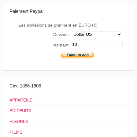
3
< 03/01/1898
Paiement Paypal
4
Espagne
,
Salamanque
Les adhésions se prennent en EURO (€)
Devises:
montant:
Cine 1896-1906
APPAREILS
ÉDITEURS
FIGURES
FILMS