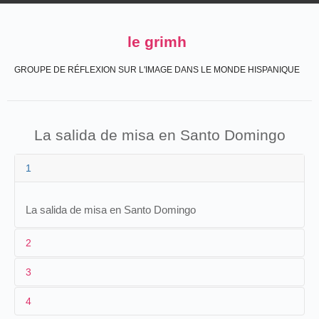
le grimh
GROUPE DE RÉFLEXION SUR L'IMAGE DANS LE MONDE HISPANIQUE
La salida de misa en Santo Domingo
1
La salida de misa en Santo Domingo
2
3
1
Azevedo
/
Marques
4
2
Alexandre Azevedo