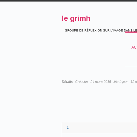
le grimh
GROUPE DE RÉFLEXION SUR L'IMAGE DANS L
AC
Détails
Création :
24 mars 2015
Mis à jour :
12 
1