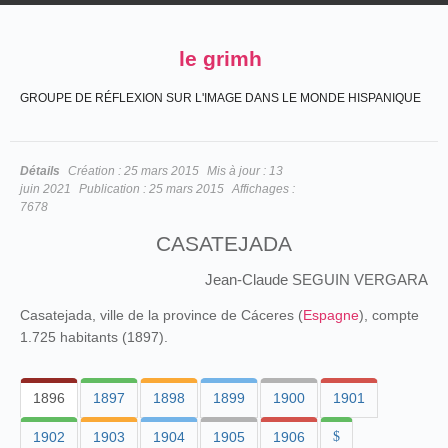
le grimh
GROUPE DE RÉFLEXION SUR L'IMAGE DANS LE MONDE HISPANIQUE
Détails
Création :
25 mars 2015
Mis à jour :
13
juin 2021
Publication :
25 mars 2015
Affichages :
7678
CASATEJADA
Jean-Claude SEGUIN VERGARA
Casatejada, ville de la province de Cáceres (
Espagne
), compte
1.725 habitants (1897).
1896
1897
1898
1899
1900
1901
1902
1903
1904
1905
1906
$