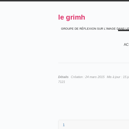
le grimh
GROUPE DE RÉFLEXION SUR L'IMAGE DANS L
AC
Détails
Création :
24 mars 2015
Mis à jour :
15 j
7121
1