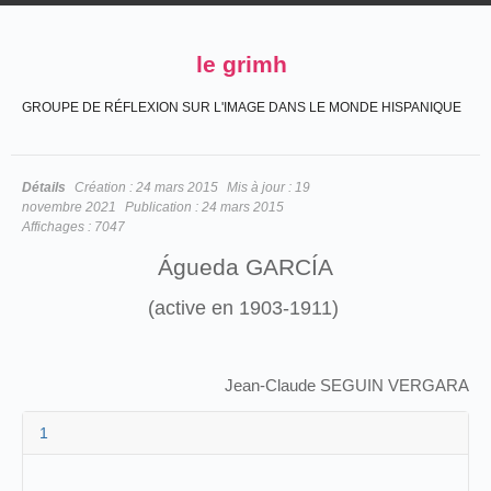
le grimh
GROUPE DE RÉFLEXION SUR L'IMAGE DANS LE MONDE HISPANIQUE
Détails
Création :
24 mars 2015
Mis à jour :
19
novembre 2021
Publication :
24 mars 2015
Affichages :
7047
Águeda GARCÍA
(active en 1903-1911)
Jean-Claude SEGUIN VERGARA
1