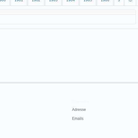
900
1901
1902
1903
1904
1905
1906
$
🙂
Contacts
Adresse
Emails