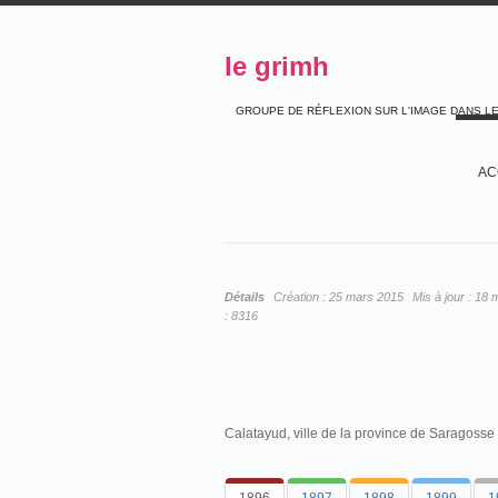
le grimh
GROUPE DE RÉFLEXION SUR L'IMAGE DANS L
AC
Détails
Création :
25 mars 2015
Mis à jour :
18 
:
8316
Calatayud, ville de la province de Saragosse 