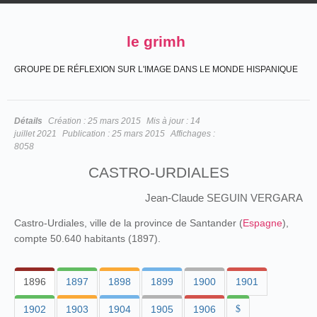
le grimh
GROUPE DE RÉFLEXION SUR L'IMAGE DANS LE MONDE HISPANIQUE
Détails
Création :
25 mars 2015
Mis à jour :
14
juillet 2021
Publication :
25 mars 2015
Affichages :
8058
CASTRO-URDIALES
Jean-Claude SEGUIN VERGARA
Castro-Urdiales, ville de la province de Santander (
Espagne
),
compte 50.640 habitants (1897).
1896
1897
1898
1899
1900
1901
1902
1903
1904
1905
1906
$