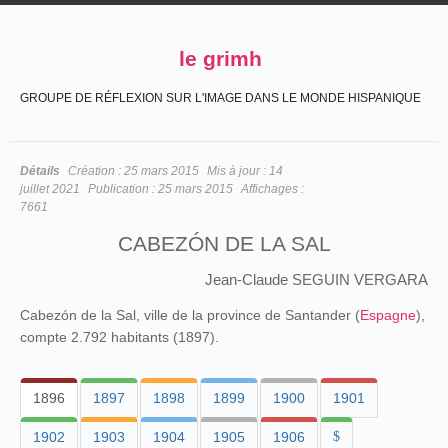
le grimh
GROUPE DE RÉFLEXION SUR L'IMAGE DANS LE MONDE HISPANIQUE
Détails
Création :
25 mars 2015
Mis à jour :
14
juillet 2021
Publication :
25 mars 2015
Affichages :
7661
CABEZÓN DE LA SAL
Jean-Claude SEGUIN VERGARA
Cabezón de la Sal, ville de la province de Santander (
Espagne
),
compte 2.792 habitants (1897).
1896
1897
1898
1899
1900
1901
1902
1903
1904
1905
1906
$