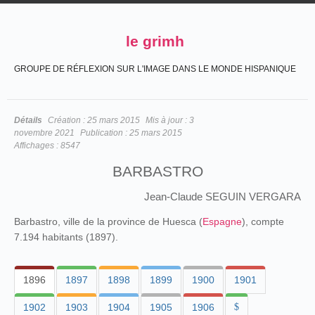
le grimh
GROUPE DE RÉFLEXION SUR L'IMAGE DANS LE MONDE HISPANIQUE
Détails
Création :
25 mars 2015
Mis à jour :
3
novembre 2021
Publication :
25 mars 2015
Affichages :
8547
BARBASTRO
Jean-Claude SEGUIN VERGARA
Barbastro, ville de la province de Huesca (
Espagne
), compte
7.194 habitants (1897).
1896
1897
1898
1899
1900
1901
1902
1903
1904
1905
1906
$