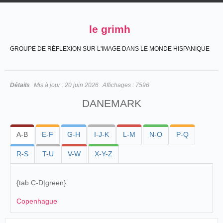
le grimh
GROUPE DE RÉFLEXION SUR L'IMAGE DANS LE MONDE HISPANIQUE
Détails
Mis à jour :
20 juin 2026
Affichages :
7596
DANEMARK
A-B
E-F
G-H
I-J-K
L-M
N-O
P-Q
R-S
T-U
V-W
X-Y-Z
{
tab C-D|green
}
Copenhague