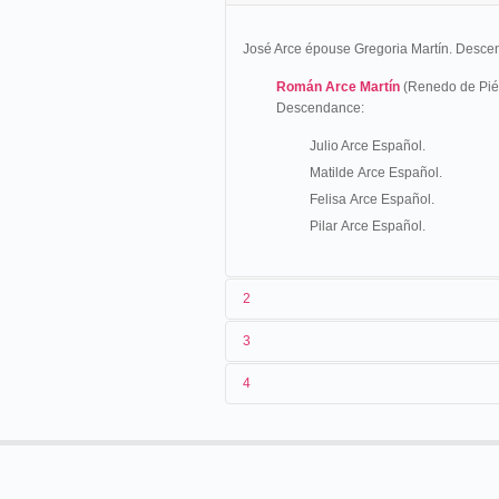
José Arce épouse Gregoria Martín. Desce
Román Arce Martín
(Renedo de Pié
Descendance:
Julio Arce Español.
Matilde Arce Español.
Felisa Arce Español.
Pilar Arce Español.
2
3
Román Arce empieza a trabajar como artist
4
1914
Liceo Biel
[...]
10/1906
Espagne
S
Cómo compré un gabán.
Terminó la velada con la representación del 
05/1907
Espagne
S
conocido escritor don Manuel Delgado Uranga,