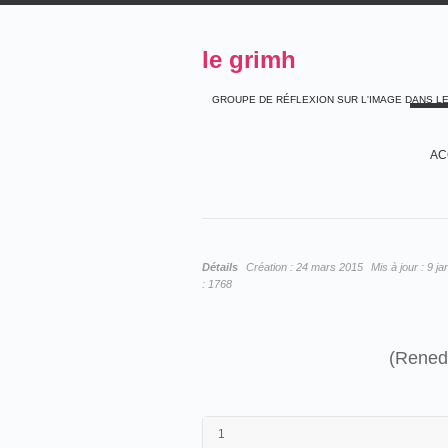
le grimh
GROUPE DE RÉFLEXION SUR L'IMAGE DANS L
AC
Détails
Création :
24 mars 2015
Mis à jour :
9 ja
:
1768
(Rened
1