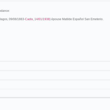
ndance:
lagos, 09/08/1883-
Cadix
,
14/01/1938
) épouse Matilde Español San Emeterio.
a en el Liceo Biel de Santander, en 1902:
antander
Salón Variedades/Olimpia
monólogo
Los apuros de un diestro
, original de
antander
Olimpia
 quien, como su intérprete el señor Arce, se