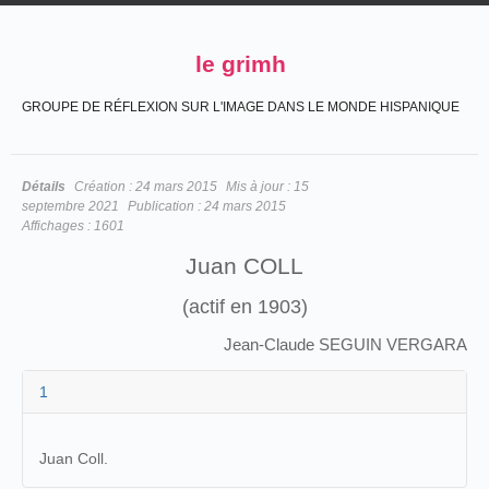
le grimh
GROUPE DE RÉFLEXION SUR L'IMAGE DANS LE MONDE HISPANIQUE
Détails
Création :
24 mars 2015
Mis à jour :
15
septembre 2021
Publication :
24 mars 2015
Affichages :
1601
Juan COLL
(actif en 1903)
Jean-Claude SEGUIN VERGARA
1
Juan Coll.