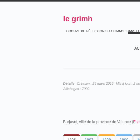
le grimh
GROUPE DE RÉFLEXION SUR L'IMAGE DANS L
AC
Détails
Création :
25 mars 2015
Mis à jour :
2 n
Affichages :
7009
Burjasot, ville de la province de Valence (
Esp