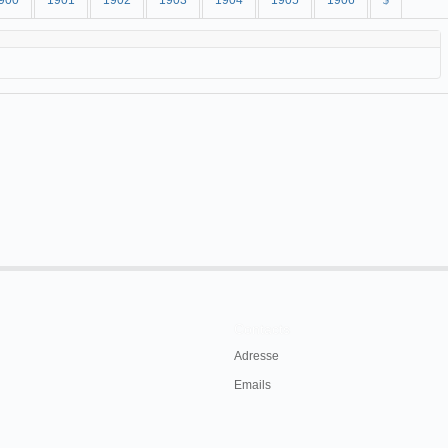
900
1901
1902
1903
1904
1905
1906
$
Contacts
Adresse
Emails