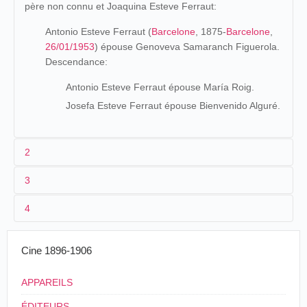
père non connu et Joaquina Esteve Ferraut:
Antonio Esteve Ferraut (
Barcelone
, 1875-
Barcelone
,
26/01/1953
) épouse Genoveva Samaranch Figuerola.
Descendance:
Antonio Esteve Ferraut épouse María Roig.
Josefa Esteve Ferraut épouse Bienvenido Alguré.
2
3
En el año 1905 instalaba un modesto taller de
4
construcción y reparación de piezas de recambio
para los proyectores cinematográficos y demás
accesorios que la nueva industria requería.
Cine 1896-1906
Uno de los éxitos más definitivos de los hoy
acreditados Talleres Ferraut fué la construcción de
rodillos de acero templado para cruz de malta, de
APPAREILS
máxima duración.
Para atender a las constantes demandas de material,
ÉDITEURS