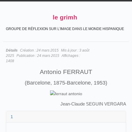
le grimh
GROUPE DE RÉFLEXION SUR L'IMAGE DANS LE MONDE HISPANIQUE
Détails
Création :
24 mars 2015
Mis à jour :
3 août
2025
Publication :
24 mars 2015
Affichages :
1408
Antonio FERRAUT
(Barcelone, 1875-Barcelone, 1953)
Jean-Claude SEGUIN VERGARA
1