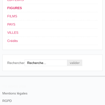
los Talleres Ferraut fueron notablemente ampliados
en el año 1926, y sus instalaciones completas
FIGURES
sistema E. M., lo mismo cuando el cine mudo que
FILMS
con el actual cine sonoro, son bien conocidas en el
mercado español.
PAYS
Bien puede decirse que D. Antonio E. Ferraut viene
consagrando toda su vida a la industria de
VILLES
la proyección cinematográfica española.
Crédits
Arte y Cinematografía
, En el año XXV de su
publicación 1910-1935, Barcelona, 1936.
Rechercher
Talleres Ferraut. Confección de accesorios.
En savoir plus
Mentions légales
RGPD