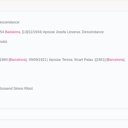
 Descendance:
854-
Badalona
, [13]/11/1934) épouse Josefa Lloveras. Descendance:
iubó.
 1860-[
Barcelona
], 09/09/1921) épouse Teresa Xicart Palau ([1861]-[
Barcelona
],
Rossend Simon Ribot.