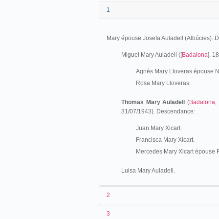
1
Mary épouse Josefa Auladell (Albúcies).
Miguel Mary Auladell ([
Badalona
], 1
Agnès Mary Lloveras épouse N
Rosa Mary Lloveras.
Thomas Mary Auladell
(
Badalona
,
31/07/1943). Descendance:
Juan Mary Xicart.
Francisca Mary Xicart.
Mercedes Mary Xicart épouse 
Luisa Mary Auladell.
2
3