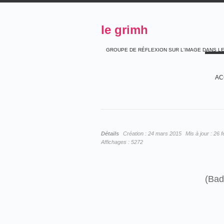
le grimh
GROUPE DE RÉFLEXION SUR L'IMAGE DANS L
AC
Détails
Création :
24 mars 2015
Mis à jour :
26 f
Affichages :
5272
(Bad