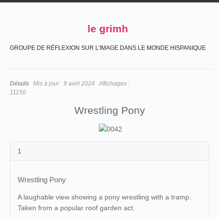
le grimh
GROUPE DE RÉFLEXION SUR L'IMAGE DANS LE MONDE HISPANIQUE
Détails
Mis à jour :
9 avril 2024
Affichages :
11150
Wrestling Pony
1
Wrestling Pony
A laughable view showing a pony wrestling with a tramp.
Taken from a popular roof garden act.