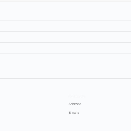
 à
Sainte-Colombe-sur-Seine
,
Laignes
en 1897.
ombe-sur-Seine
Salle de M. Vincent
cinématographe
Théâtre Bergeret
cinématographe
Contacts
Adresse
Emails