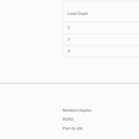
Louis Dupin.
2
3
Louis Dupin présente un cinématographe
4
28/03/1897
France
Sainte-Col
03/04/1897
France
Laignes
En savoir plus
Mentions légales
RGPD
Plan du site