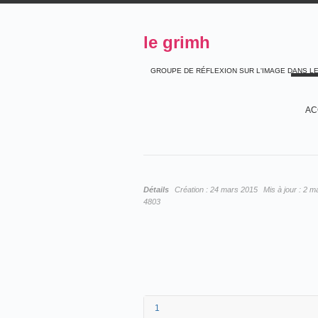
le grimh
GROUPE DE RÉFLEXION SUR L'IMAGE DANS L
AC
Détails
Création :
24 mars 2015
Mis à jour :
2 m
4803
1