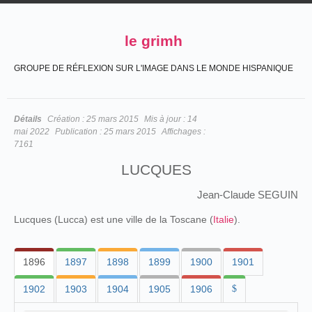
le grimh
GROUPE DE RÉFLEXION SUR L'IMAGE DANS LE MONDE HISPANIQUE
Détails
Création :
25 mars 2015
Mis à jour :
14
mai 2022
Publication :
25 mars 2015
Affichages :
7161
LUCQUES
Jean-Claude SEGUIN
Lucques (Lucca) est une ville de la Toscane (
Italie
).
1896
1897
1898
1899
1900
1901
1902
1903
1904
1905
1906
$