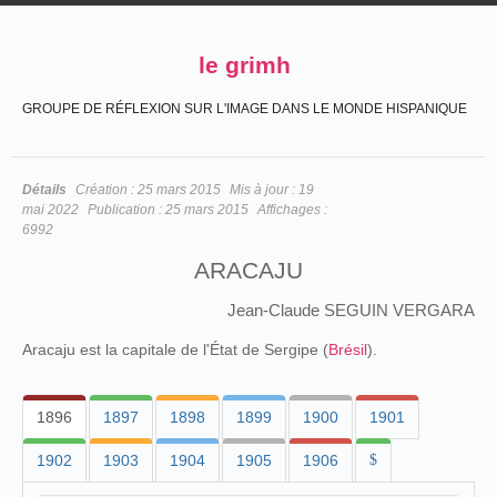
le grimh
GROUPE DE RÉFLEXION SUR L'IMAGE DANS LE MONDE HISPANIQUE
Détails
Création :
25 mars 2015
Mis à jour :
19
mai 2022
Publication :
25 mars 2015
Affichages :
6992
ARACAJU
Jean-Claude SEGUIN VERGARA
Aracaju est la capitale de l'État de Sergipe (
Brésil
).
1896
1897
1898
1899
1900
1901
1902
1903
1904
1905
1906
$