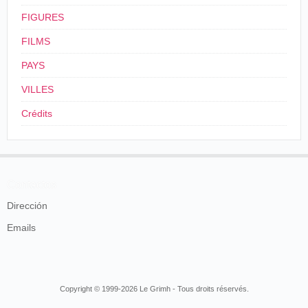
Camera Club was delivered by E. Burton Holmes in
FIGURES
Recital Hall, Auditorium building, to a pleased ans
appreciative gathering.
FILMS
"Through Europe with a Kodak" was the title of the
lecture, and some very excellent steropticon views
PAYS
of points of interest were exhibited, while a light and
VILLES
easy running comment, in which clever passaes of
humor relieved the sombre stories of history, added
Crédits
to the charme of the evening.
The Riviera, the Italian cities, Switzerland and the
Lakes, the Passion Play at Oberammergau, Vienna
and its Ring Strasse, Munich "Unter den Linden"
and Berlin, Paris, the Castles of England and
several scenes on shipboard, were among the
Contactos
subjects selected for the stereopticon exhibition.
Dirección
The Daily Inter Ocean
, Chicago, mercredi 16
Emails
décembre 1891, p. 3.
Dès 1892, il faut une demande de
passeport
, en son nom
propre qu'il renouvelle en
1894
, puis en
1896
.
Copyright © 1999-2026 Le Grimh - Tous droits réservés.
Le Cinématographe (1897-1906)