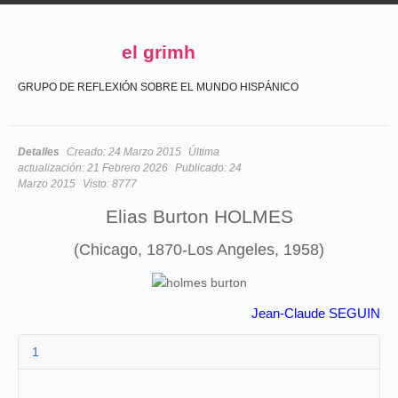
el grimh
GRUPO DE REFLEXIÓN SOBRE EL MUNDO HISPÁNICO
Detalles
Creado:
24 Marzo 2015
Última
actualización:
21 Febrero 2026
Publicado:
24
Marzo 2015
Visto:
8777
Elias Burton HOLMES
(Chicago, 1870-Los Angeles, 1958)
Jean-Claude SEGUIN
1