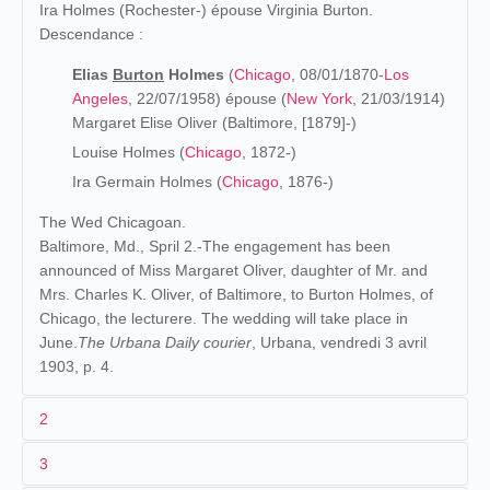
Ira Holmes (Rochester-) épouse Virginia Burton.
Descendance :
Elias
Burton
Holmes
(
Chicago
, 08/01/1870-
Los
Angeles
, 22/07/1958) épouse (
New York
, 21/03/1914)
Margaret Elise Oliver (Baltimore, [1879]-)
Louise Holmes (
Chicago
, 1872-)
Ira Germain Holmes (
Chicago
, 1876-)
The Wed Chicagoan.
Baltimore, Md., Spril 2.-The engagement has been
announced of Miss Margaret Oliver, daughter of Mr. and
Mrs. Charles K. Oliver, of Baltimore, to Burton Holmes, of
Chicago, the lecturere. The wedding will take place in
June.
The Urbana Daily courier
, Urbana, vendredi 3 avril
1903, p. 4.
2
3
Les origines (1870-1895)