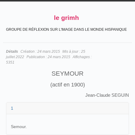
le grimh
GROUPE DE RÉFLEXION SUR L'IMAGE DANS LE MONDE HISPANIQUE
Détails
Création :
24 mars 2015
Mis à jour :
25
juillet 2022
Publication :
24 mars 2015
Affichages :
5351
SEYMOUR
(actif en 1900)
Jean-Claude SEGUIN
1
Semour.