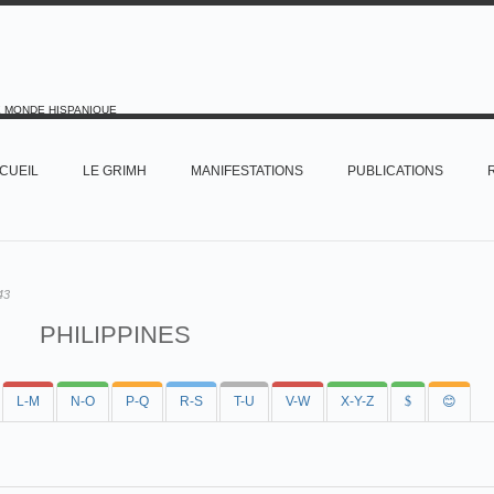
E MONDE HISPANIQUE
CUEIL
LE GRIMH
MANIFESTATIONS
PUBLICATIONS
43
PHILIPPINES
L-M
N-O
P-Q
R-S
T-U
V-W
X-Y-Z
$
😊