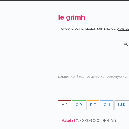
le grimh
GROUPE DE RÉFLEXION SUR L'IMAGE DANS L
AC
Détails
Mis à jour :
27 août 2025
Affichages :
73
A-B
C-D
E-F
G-H
I-J-K
Bakolod
(NEGROS OCCIDENTAL)