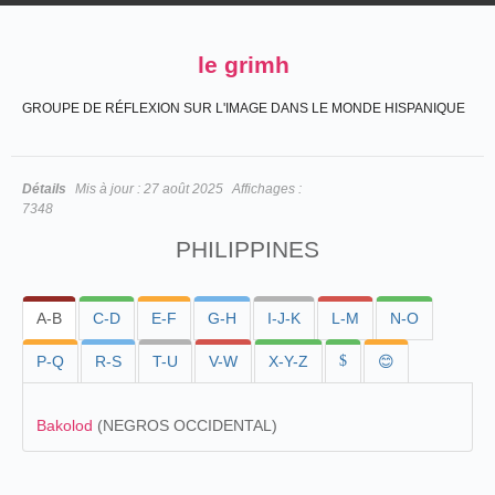
le grimh
GROUPE DE RÉFLEXION SUR L'IMAGE DANS LE MONDE HISPANIQUE
Détails
Mis à jour :
27 août 2025
Affichages :
7348
PHILIPPINES
A-B
C-D
E-F
G-H
I-J-K
L-M
N-O
P-Q
R-S
T-U
V-W
X-Y-Z
$
😊
Bakolod
(NEGROS OCCIDENTAL)