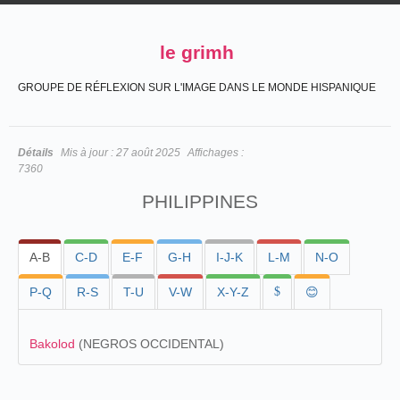
le grimh
GROUPE DE RÉFLEXION SUR L'IMAGE DANS LE MONDE HISPANIQUE
Détails
Mis à jour :
27 août 2025
Affichages :
7360
PHILIPPINES
A-B
C-D
E-F
G-H
I-J-K
L-M
N-O
P-Q
R-S
T-U
V-W
X-Y-Z
$
😊
Bakolod
(NEGROS OCCIDENTAL)