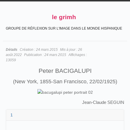
le grimh
GROUPE DE RÉFLEXION SUR L'IMAGE DANS LE MONDE HISPANIQUE
Détails
Création :
24 mars 2015
Mis à jour :
26
août 2022
Publication :
24 mars 2015
Affichages :
13059
Peter BACIGALUPI
(New York, 1855-San Francisco, 22/02/1925)
Jean-Claude SEGUIN
1