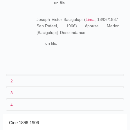
un fils
Joseph Victor Bacigalupi (
Lima
, 18/06/1887-
San Rafael
, 1966) épouse Marion
[Bacigalupi]. Descendance:
un fils.
2
3
4
D'ascendance italienne, Peter Bacigalupi va à l'école
jusqu'à l'âge de 13 ans, puis trouve un emploi à la New
York Equitable Life Insurance Company :
Cine 1896-1906