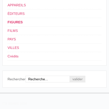
He was born In New York city in 1855, and
APPAREILS
consequently is now 35 years old. Though he never
went to school after the age of 13, he speaks French,
ÉDITEURS
Spanish, German, Italian and English equally well.
When thirteen years old he was employed by the
FIGURES
New York Equitable Life Insurance Company in
some humble capacity, where he remained six
FILMS
years.
PAYS
Sacramento Daily Union
, Sacremento, samedi 27
VILLES
décembre 1890, p. 2.
Crédits
Encore jeune, il quitte
New York
pour
Oakland
où il
s'installe en 1875 et épouse, en 1877, Miss Lesseur. Des
déboires conjugaux le conduisent à tout quitter et à partir
pour le
Pérou
:
Rechercher
In 1875 Peter Bacigalupi, a young Italian,
became a resident of Oakland. In 1877 he wedded a
Miss Lesseur. Her mother took too much interest in
their affaire and Peter grew disgruntled. Eventually
En savoir plus
there was a separation. In course of time Peter went