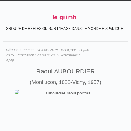
le grimh
GROUPE DE RÉFLEXION SUR L'IMAGE DANS LE MONDE HISPANIQUE
Détails
Création :
24 mars 2015
Mis à jour :
11 juin
2025
Publication :
24 mars 2015
Affichages :
4740
Raoul AUBOURDIER
(Montluçon, 1888-Vichy, 1957)