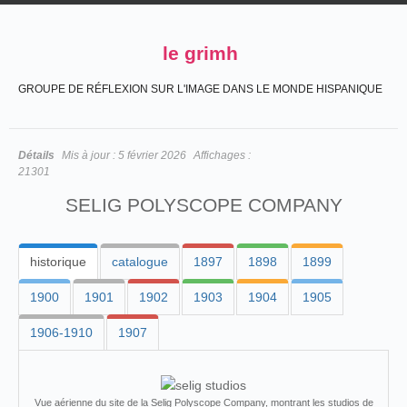
le grimh
GROUPE DE RÉFLEXION SUR L'IMAGE DANS LE MONDE HISPANIQUE
Détails
Mis à jour :
5 février 2026
Affichages :
21301
SELIG POLYSCOPE COMPANY
historique
catalogue
1897
1898
1899
1900
1901
1902
1903
1904
1905
1906-1910
1907
Vue aérienne du site de la Selig Polyscope Company, montrant les studios de