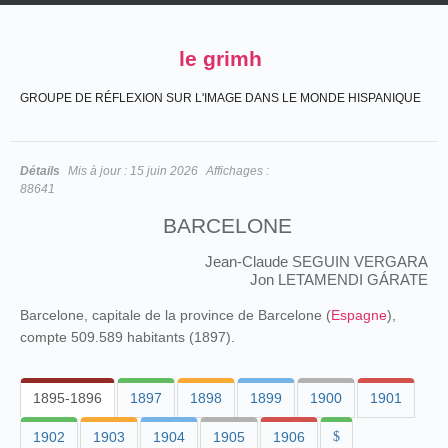
le grimh
GROUPE DE RÉFLEXION SUR L'IMAGE DANS LE MONDE HISPANIQUE
Détails
Mis à jour :
15 juin 2026
Affichages :
88641
BARCELONE
Jean-Claude SEGUIN VERGARA
Jon LETAMENDI GÁRATE
Barcelone, capitale de la province de Barcelone (
Espagne
),
compte 509.589 habitants (1897).
1895-1896
1897
1898
1899
1900
1901
1902
1903
1904
1905
1906
$