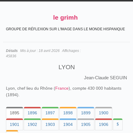
le grimh
GROUPE DE RÉFLEXION SUR L'IMAGE DANS LE MONDE HISPANIQUE
Détails
Mis à jour :
18 avril 2026
Affichages :
45836
LYON
Jean-Claude SEGUIN
Lyon, chef lieu du Rhône (
France
), compte 430 000 habitants
(1894).
1895
1896
1897
1898
1899
1900
1901
1902
1903
1904
1905
1906
$