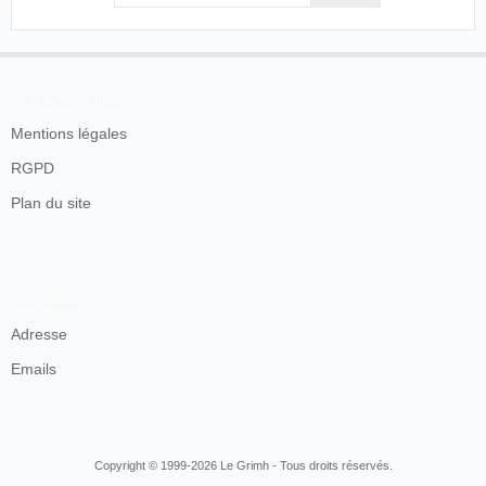
lieu qu'en matinée.
La Libre parole
, Paris, 31 mars 1896, p. 4.
En savoir plus
La presse, du reste assez discrète, ne parle que de "la
Mentions légales
photographie vivante" sans jamais désigner le type de
projecteur utilisé. Les séances vont se prolonger au moins
RGPD
jusqu'au 10 juin 1896 :
Plan du site
Au théâtre Isola, gros succès pour les
Poupées
Américaines
et la
Photographie vivante
, qui
complètent un programme des plus attrayants. C'est
un des plus agréables spectacles d'été.
Contacts
Adresse
Le Journal
, Paris 10 juin 1896, p. 4.
Emails
Au-delà de cette date, la presse reste silencieuse.
Les
frères Isola
, qui n'ont déposé aucun brevet, ni aucune
marque, exploitent un appareil dont ils ont dû faire
Copyright © 1999-2026 Le Grimh - Tous droits réservés.
l'acquisition à une époque où il n'existe pas encore