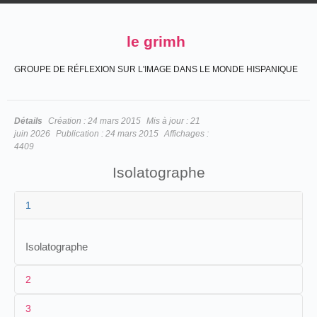
le grimh
GROUPE DE RÉFLEXION SUR L'IMAGE DANS LE MONDE HISPANIQUE
Détails
Création :
24 mars 2015
Mis à jour :
21
juin 2026
Publication :
24 mars 2015
Affichages :
4409
Isolatographe
1
Isolatographe
2
3
1
Frères Isola