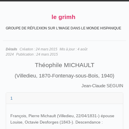
le grimh
GROUPE DE RÉFLEXION SUR L'IMAGE DANS LE MONDE HISPANIQUE
Détails
Création :
24 mars 2015
Mis à jour :
4 août
2024
Publication :
24 mars 2015
Théophile MICHAULT
(Villedieu, 1870-Fontenay-sous-Bois, 1940)
Jean-Claude SEGUIN
1
François, Pierre Michault (Villedieu, 22/04/1831-) épouse
Louise, Octavie Desforges (1843-). Descendance :