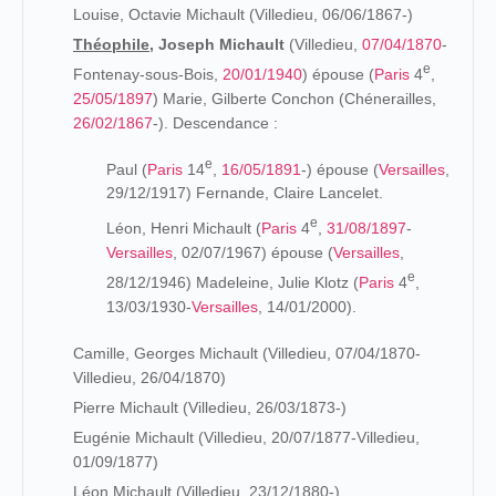
Louise, Octavie Michault (Villedieu, 06/06/1867-)
Théophile,
Joseph Michault
(Villedieu,
07/04/1870
-
e
Fontenay-sous-Bois,
20/01/1940
) épouse (
Paris
4
,
25/05/1897
) Marie, Gilberte Conchon (Chénerailles,
26/02/1867
-). Descendance :
e
Paul (
Paris
14
,
16/05/1891
-) épouse (
Versailles
,
29/12/1917) Fernande, Claire Lancelet.
e
Léon, Henri Michault (
Paris
4
,
31/08/1897
-
Versailles
, 02/07/1967) épouse (
Versailles
,
e
28/12/1946) Madeleine, Julie Klotz (
Paris
4
,
13/03/1930-
Versailles
, 14/01/2000).
Camille, Georges Michault (Villedieu, 07/04/1870-
Villedieu, 26/04/1870)
Pierre Michault (Villedieu, 26/03/1873-)
Eugénie Michault (Villedieu, 20/07/1877-Villedieu,
01/09/1877)
Léon Michault (Villedieu, 23/12/1880-)