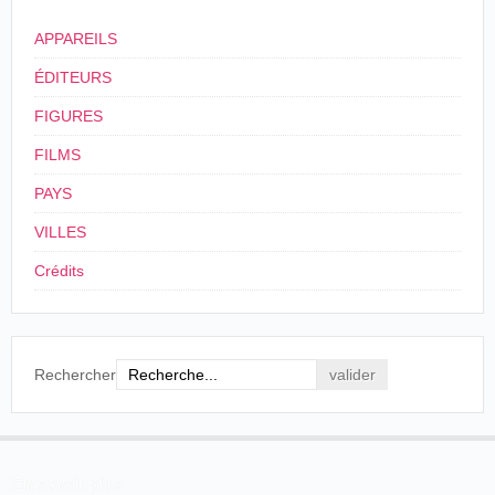
ou en 1901.
Georges Méliès
l'évoque dans ses mémoires :
APPAREILS
Voici maintenant quelques renseignements
ÉDITEURS
concernant les "opérateurs" employés
successivement par Méliès. Ses premières vues du
FIGURES
début furent tournées par lui-même: le premier
opérateur professionnel qu'il forma fut Leclerc,
FILMS
auquel succéda Michaut [
sic
] qui devait, par la
PAYS
suite, en association avec Lallement et Astaix,
également anciens employés de Méliès, ouvrir la
VILLES
première maison de location de films.
Crédits
MÉLIÈS, 1945: 179.
L'AMERICAN KINETOGRAPH (1904-1907)
Dès 1904,
François Lallement
va constituer une société
Rechercher
avec
Maurice Astaix
et Théophile Michault, qu'il avait
connus chez
Méliès
:
L'AMERICAN-KINETOGRAPH qui, fondé en
1904, compta longtemps parmi les premiers offices
En savoir plus