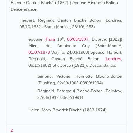
Étienne Gaston Blaché ([1867]-) épouse Elisabeth Bolton.
Descendance:
Herbert, Réginald Gaston Blaché Bolton (Londres,
05/10/1882--Santa Monica, 23/10/1953)
e
épouse (
Paris
19
,
06/03/1907
. Divorce: [1922])
Alice, Ida, Antoinette Guy (Saint-Mandé,
01/07/1873
-
Wayne, 24/03/1968)
épouse Herbert,
Réginald, Gaston Blaché Bolton (
Londres
,
05/10/1882) et divorce ([1922]). Descendance:
Simone, Victorie, Henriette Blaché-Bolton
(Flushing, 02/09/1908-08/09/1994)
Réginald, Peterpaul Blaché-Bolton (Fairview,
27/06/1912-03/02/1991)
Helen, Mary Brodrick Blaché (1883-1974)
2