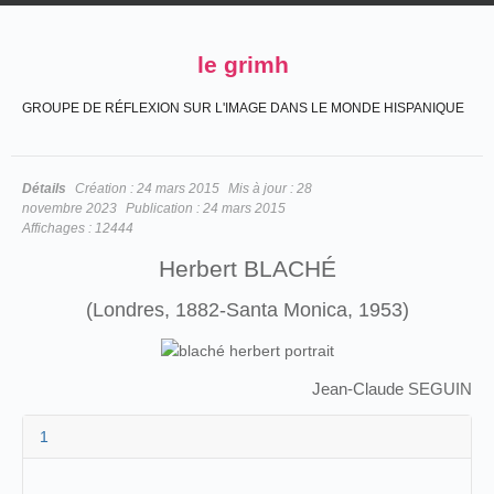
le grimh
GROUPE DE RÉFLEXION SUR L'IMAGE DANS LE MONDE HISPANIQUE
Détails
Création :
24 mars 2015
Mis à jour :
28
novembre 2023
Publication :
24 mars 2015
Affichages :
12444
Herbert BLACHÉ
(Londres, 1882-Santa Monica, 1953)
Jean-Claude SEGUIN
1