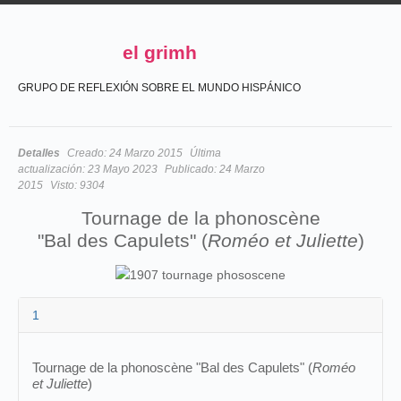
el grimh
GRUPO DE REFLEXIÓN SOBRE EL MUNDO HISPÁNICO
Detalles
Creado:
24 Marzo 2015
Última
actualización:
23 Mayo 2023
Publicado:
24 Marzo
2015
Visto:
9304
Tournage de la phonoscène
"Bal des Capulets" (
Roméo et Juliette
)
1
Tournage de la phonoscène "Bal des Capulets" (
Roméo
et Juliette
)