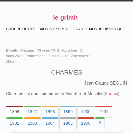
le grimh
GROUPE DE RÉFLEXION SUR L'IMAGE DANS LE MONDE HISPANIQUE
Détails
Création :
25 mars 2015
Mis à jour :
3
mars 2023
Publication :
25 mars 2015
Affichages :
5963
CHARMES
Jean-Claude SEGUIN
Charmes est une commune de Meurthe-et-Moselle (
France
).
1896
1897
1898
1899
1900
1901
1902
1903
1904
1905
1906
$