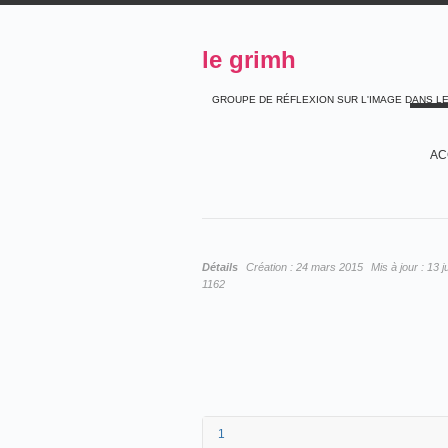
le grimh
GROUPE DE RÉFLEXION SUR L'IMAGE DANS L
AC
Détails
Création :
24 mars 2015
Mis à jour :
13 j
1162
1