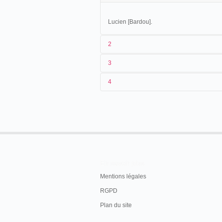
Lucien [Bardou].
2
3
Chez Méliès (-)
4
Lucien Bardou travaille chez Méliès :
Voici maintenant quelques renseignements
successivement par Méliès. Ses premières vues
premier opérateur professionnel qu'il forma fu
devait, par la suite, en association avec Lall
Méliès, ouvrir la première maison de location d
devint opérateur à New York, et enfin Bardou.
En savoir plus
lorsqu'il fut nécessaire de faire fonctionner de
Mentions légales
semblables, ce fut Georgette Méliès qui fut le
RGPD
MÉLIÈS, 1945: 179.
Plan du site
SOURCES