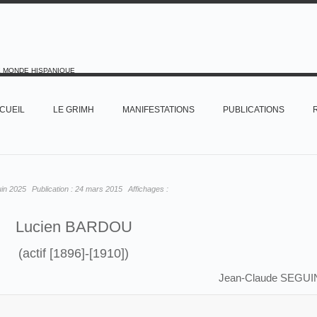
E MONDE HISPANIQUE
CUEIL
LE GRIMH
MANIFESTATIONS
PUBLICATIONS
uin 2025
Publication :
24 mars 2015
Affichages :
Lucien BARDOU
(actif [1896]-[1910])
Jean-Claude SEGUI