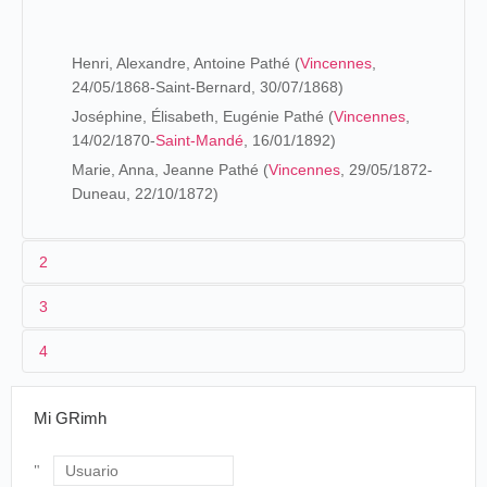
Henri, Alexandre, Antoine Pathé (
Vincennes
,
24/05/1868-Saint-Bernard, 30/07/1868)
Joséphine, Élisabeth, Eugénie Pathé (
Vincennes
,
14/02/1870-
Saint-Mandé
, 16/01/1892)
Marie, Anna, Jeanne Pathé (
Vincennes
, 29/05/1872-
Duneau, 22/10/1872)
2
3
Les origines (1863-1894)
4
Le paragraphe par lequel commence
Souvenirs et Conseils
1896-1897
d'un parvenu
porte un regard désabusé sur l'enfance de
Le Coucher de la mariée
Charles Pathé :
Mi GRimh
Mon enfance ne fut ni gaie ni riante, certes, et
les souvenirs que j'en ai conservés ne m'inspirent