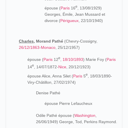
e
épouse (
Paris
16
, 13/08/1929)
Georges, Émile, Jean Mussard et
divorce (
Périgueux
, 22/10/1940)
Charles,
Morand Pathé
(Chevry-Cossigny,
26/12/1863
-
Monaco
, 25/12/1957)
e
épouse (
Paris
12
,
18/10/1893
) Marie Foy (
Paris
e
14
, 14/07/1872-
Nice
, 20/12/1923)
e
épouse Alice, Anna Silet (
Paris
5
, 18/03/1890-
Viry-Châtillon, 27/02/1974)
Denise Pathé
épouse
Pierre Lefaucheux
Odile Pathé épouse
(
Washington
,
26/06/1949)
George, Tod, Perkins Raymond.