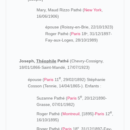
Mary, Maud Rizzo Pathé (
New York
,
16/06/1906)
épouse (Roissy-en-Brie, 22/10/1923)
Roger Pathé (
Paris
18
, 31/12/1897-
e
Fay-aux-Loges, 28/10/1989)
Joseph,
Théophile
Pathé
(Chevry-Cossigny,
18/01/1866-Saint-Mandé, 17/07/1923)
e
épouse (
Paris
11
, 29/02/1892) Stéphanie
Cosson (Tennie, 14/04/1865-). Enfants :
e
Suzanne Pathé (
Paris
5
, 20/12/1890-
Grasse, 07/01/1982)
e
Roger Pathé (
Montreuil
, [1895]-
Paris
12
,
16/10/1895)
e
Roger Pathé (
Paris
18
, 31/12/1897-Fay-