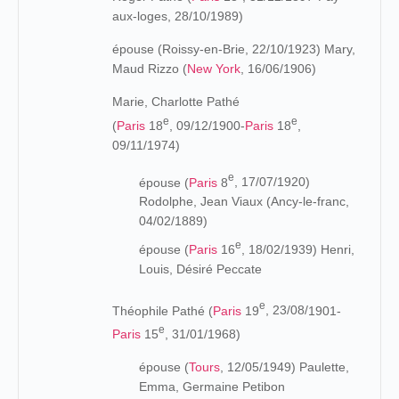
aux-loges, 28/10/1989)
épouse (Roissy-en-Brie, 22/10/1923) Mary,
Maud Rizzo (
New York
, 16/06/1906)
Marie, Charlotte Pathé
e
e
(
Paris
18
,
09/12/1900-
Paris
18
,
09/11/1974)
e
épouse
(
Paris
8
, 17/07/1920)
Rodolphe, Jean Viaux (Ancy-le-franc,
04/02/1889)
e
épouse
(
Paris
16
, 18/02/1939) Henri,
Louis, Désiré Peccate
e
Théophile Pathé (
Paris
19
, 23/08/
1901-
e
Paris
15
, 31/01/1968
)
épouse (
Tours
, 12/05/1949) Paulette,
Emma, Germaine Petibon