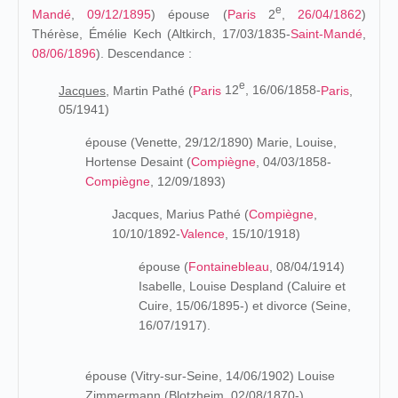
e
Mandé
,
09/12/1895
) épouse (
Paris
2
,
26/04/1862
)
Thérèse, Émélie Kech (Altkirch, 17/03/1835-
Saint-Mandé
,
08/06/1896
). Descendance :
e
Jacques,
Martin Pathé (
Paris
12
, 16/06/1858-
Paris
,
05/1941)
épouse (Venette, 29/12/1890) Marie, Louise,
Hortense Desaint (
Compiègne
, 04/03/1858-
Compiègne
, 12/09/1893)
Jacques, Marius Pathé (
Compiègne
,
10/10/1892-
Valence
, 15/10/1918)
épouse (
Fontainebleau
, 08/04/1914)
Isabelle, Louise Despland (Caluire et
Cuire, 15/06/1895-) et divorce (Seine,
16/07/1917).
épouse (Vitry-sur-Seine, 14/06/1902) Louise
Zimmermann (Blotzheim, 02/08/1870-)