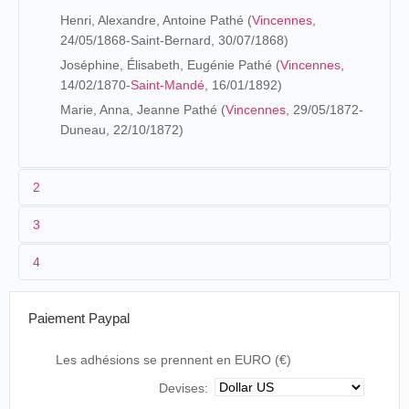
Henri, Alexandre, Antoine Pathé (
Vincennes
,
24/05/1868-Saint-Bernard, 30/07/1868)
Joséphine, Élisabeth, Eugénie Pathé (
Vincennes
,
14/02/1870-
Saint-Mandé
, 16/01/1892)
Marie, Anna, Jeanne Pathé (
Vincennes
, 29/05/1872-
Duneau, 22/10/1872)
2
3
Les origines (1863-1894)
4
Le paragraphe par lequel commence
Souvenirs et Conseils
1896-1897
d'un parvenu
porte un regard désabusé sur l'enfance de
Le Coucher de la mariée
Charles Pathé :
Paiement Paypal
Mon enfance ne fut ni gaie ni riante, certes, et
Les adhésions se prennent en EURO (€)
les souvenirs que j'en ai conservés ne m'inspirent
Devises:
pas, comme à tant d'autres, le désir de la