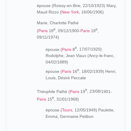
épouse (Roissy-en-Brie, 22/10/1923) Mary,
Maud Rizzo (
New York
, 16/06/1906)
Marie, Charlotte Pathé
e
e
(
Paris
18
,
09/12/1900-
Paris
18
,
09/11/1974)
e
épouse
(
Paris
8
, 17/07/1920)
Rodolphe, Jean Viaux (Ancy-le-franc,
04/02/1889)
e
épouse
(
Paris
16
, 18/02/1939) Henri,
Louis, Désiré Peccate
e
Théophile Pathé (
Paris
19
, 23/08/
1901-
e
Paris
15
, 31/01/1968
)
épouse (
Tours
, 12/05/1949) Paulette,
Emma, Germaine Petibon