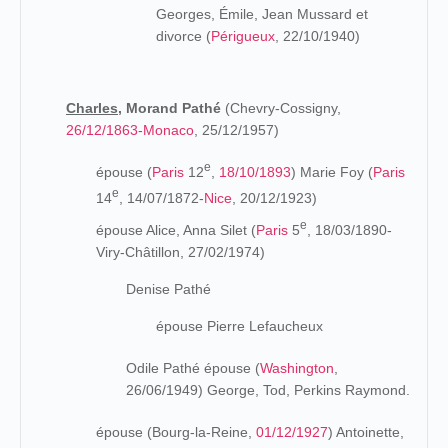
Georges, Émile, Jean Mussard et
divorce (
Périgueux
, 22/10/1940)
Charles,
Morand Pathé
(Chevry-Cossigny,
26/12/1863
-
Monaco
, 25/12/1957)
e
épouse (
Paris
12
,
18/10/1893
) Marie Foy (
Paris
e
14
, 14/07/1872-
Nice
, 20/12/1923)
e
épouse Alice, Anna Silet (
Paris
5
, 18/03/1890-
Viry-Châtillon, 27/02/1974)
Denise Pathé
épouse
Pierre Lefaucheux
Odile Pathé épouse
(
Washington
,
26/06/1949)
George, Tod, Perkins Raymond.
épouse (Bourg-la-Reine,
01/12/1927
) Antoinette,