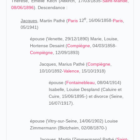
Thérèse, Émélie Kech (Altkirch, 17/03/1835-
Saint-Mandé
,
08/06/1896
). Descendance :
e
Jacques,
Martin Pathé (
Paris
12
, 16/06/1858-
Paris
,
05/1941)
épouse (Venette, 29/12/1890) Marie, Louise,
Hortense Desaint (
Compiègne
, 04/03/1858-
Compiègne
, 12/09/1893)
Jacques, Marius Pathé (
Compiègne
,
10/10/1892-
Valence
, 15/10/1918)
épouse (
Fontainebleau
, 08/04/1914)
Isabelle, Louise Despland (Caluire et
Cuire, 15/06/1895-) et divorce (Seine,
16/07/1917).
épouse (Vitry-sur-Seine, 14/06/1902) Louise
Zimmermann (Blotzheim, 02/08/1870-)
Jacques, Martin [Zimmermann] Pathé (
Saint-