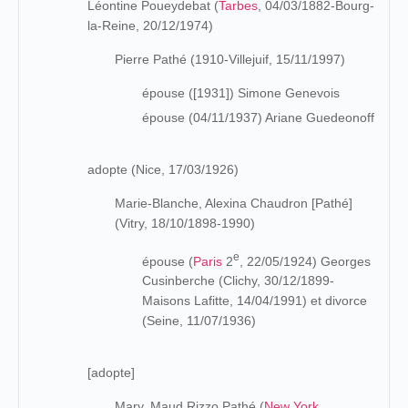
Léontine Poueydebat (
Tarbes
, 04/03/1882-Bourg-
la-Reine, 20/12/1974)
Pierre Pathé (1910-Villejuif, 15/11/1997)
épouse ([1931]) Simone Genevois
épouse (04/11/1937) Ariane Guedeonoff
adopte (Nice, 17/03/1926)
Marie-Blanche, Alexina Chaudron [Pathé]
(Vitry, 18/10/1898-1990)
e
épouse (
Paris
2
, 22/05/1924) Georges
Cusinberche (Clichy, 30/12/1899-
Maisons Lafitte, 14/04/1991) et divorce
(Seine, 11/07/1936)
[adopte]
Mary, Maud Rizzo Pathé (
New York
,