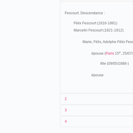
Fescourt. Descendance :
Félix Fescourt (1816-1881)
Marcelin Fescourt (1821-1912).
Marie, Félix, Adolphe Félix Fes
e
épouse (
Paris
15
, 25/07
fille (09/05/1888-)
épouse
2
3
Neveu d'un photographe nîmois, Félix Fes
4
Félix Fescourt dépose
un brevet
pour un a
commercialisé par
Georges Mendel
.