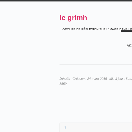
le grimh
GROUPE DE RÉFLEXION SUR L'IMAGE DANS L
AC
Détails
Création :
24 mars 2015
Mis à jour :
8 m
5559
1