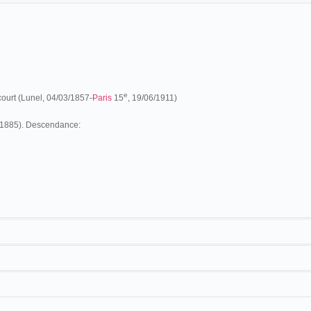
e
court (Lunel, 04/03/1857-
Paris
15
, 19/06/1911)
/1885). Descendance:
court réside à Lunel en 1872.
ppareil cinématographique sous le nom de Zoescope. En 1902, il est